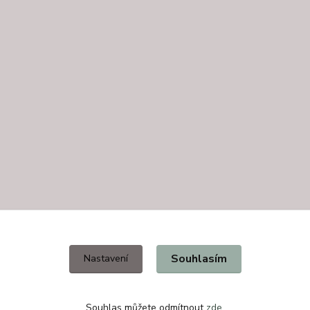
Souhlasím
Nastavení
Souhlas můžete odmítnout
zde
.