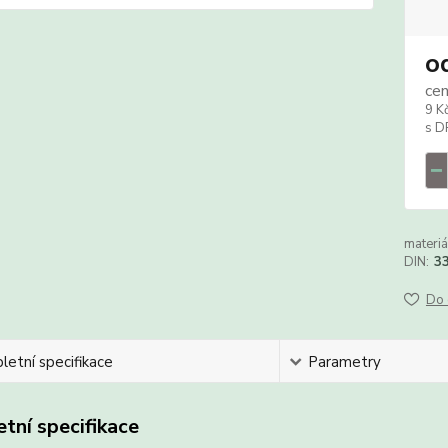
o
ce
9 K
materiá
DIN:
3
Do 
etní specifikace
Parametry
tní specifikace