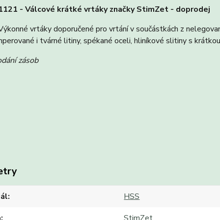
121 - Válcové krátké vrtáky značky StimZet - doprodej
ýkonné vrtáky doporučené pro vrtání v součástkách z nelegovan
perované i tvárné litiny, spékané oceli, hliníkové slitiny s krátk
odání zásob
etry
ál
HSS
a
StimZet