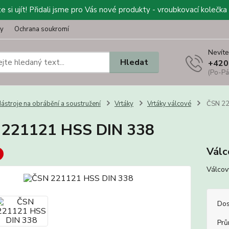
 si ujít! Přidali jsme pro Vás nové produkty - vroubkovací kolečka 
ty
Ochrana soukromí
Nevíte
Hledat
+420
(Po-Pá
ástroje na obrábění a soustružení
Vrtáky
Vrtáky válcové
ČSN 22
 221121 HSS DIN 338
Válc
Válcov
Dos
Prů