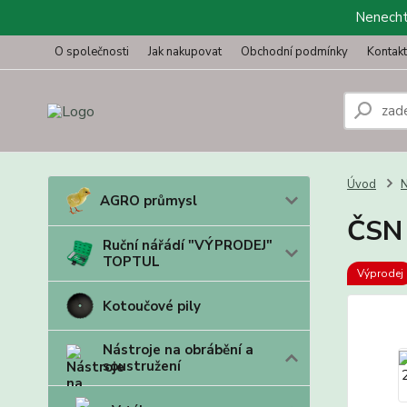
Nenechte
O společnosti
Jak nakupovat
Obchodní podmínky
Kontak
Úvod
N
AGRO průmysl
ČSN
Ruční nářádí "VÝPRODEJ"
TOPTUL
Výprodej
Kotoučové pily
Nástroje na obrábění a
soustružení