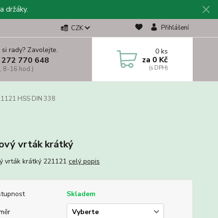
a držáky.
Přihlášení
CZK
 si rady? Zavolejte.
0
ks
za
0 Kč
 272 770 648
, 8-16 hod.)
1121 HSS DIN 338
ový vrták krátký
ý vrták krátký 221121
celý popis
tupnost
Skladem
měr