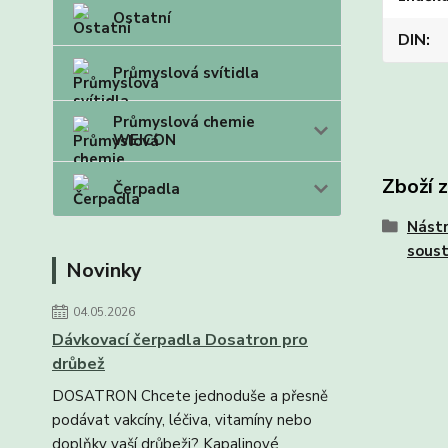
Ostatní
DIN
Průmyslová svítidla
Průmyslová chemie
WEICON
Zboží 
Čerpadla
Nástr
soust
Novinky
04.05.2026
Dávkovací čerpadla Dosatron pro
drůbež
DOSATRON Chcete jednoduše a přesně
podávat vakcíny, léčiva, vitamíny nebo
doplňky vaší drůbeži? Kapalinové