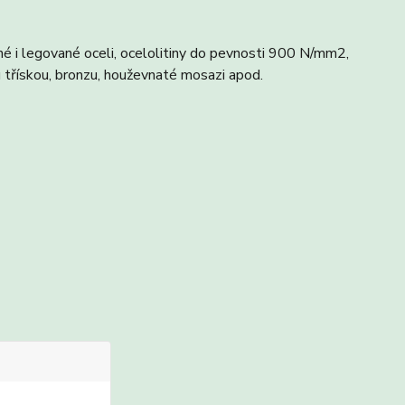
é i legované oceli, ocelolitiny do pevnosti 900 N/mm2,
ou třískou, bronzu, houževnaté mosazi apod.