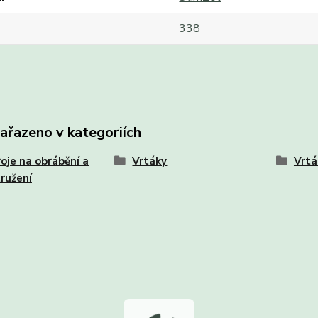
338
zařazeno v kategoriích
oje na obrábění a
Vrtáky
Vrtá
ružení