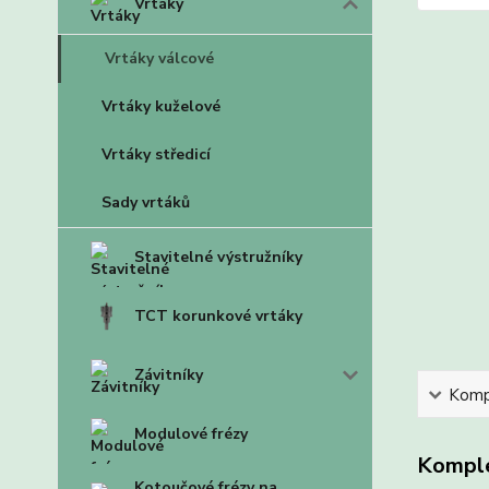
Vrtáky
Vrtáky válcové
Vrtáky kuželové
Vrtáky středicí
Sady vrtáků
Stavitelné výstružníky
TCT korunkové vrtáky
Závitníky
Kompl
Modulové frézy
Komple
Kotoučové frézy na