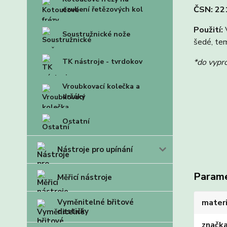
ČSN: 221
ozubení řetězových kol
Použití:
V
Soustružnické nože
šedé, tem
*do vypr
TK nástroje - tvrdokov
Vroubkovací kolečka a
držáky
Ostatní
Nástroje pro upínání
Param
Měřicí nástroje
materi
Vyměnitelné břitové
destičky
značk