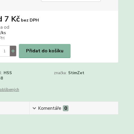
d
7 Kč
bez DPH
na od
/
ks
č
Přidat do košíku
l:
HSS
značka:
StimZet
38
oblíbených
Komentáře
0